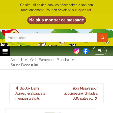
Ce site utilise des cookies nécessaires à son bon
fonctionnement. Pour en savoir plus
cliquez ici
.
LA FERME DU BIO
©
Accueil
»
Grill - Barbecue - Plancha
»
Sauce Biodo à l'aïl
BioBox Demi
Tikka Masala pour
Agneau & 2 paquets
accompagner Grillades,
merguez gratuits
BBQ pâtes etc