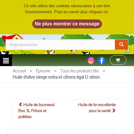
Ce site utilise des cookies nécessaires à son bon
fonctionnement. Pour en savoir plus
cliquez ici
.
LA FERME DU BIO
©
Accueil
»
Épicerie
»
Tous les produits Bio
»
Huile d'olive vierge extra et citrons égal O citron
Huile de tournesol
Huile de lin excellente
Box 3L Friture et
pour la santé
poêlées