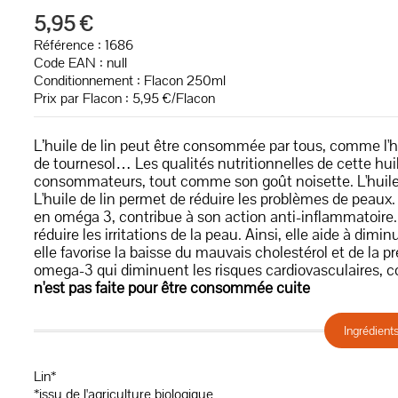
5,95 €
Référence : 1686
Code EAN :
null
Conditionnement : Flacon 250ml
Prix par Flacon : 5,95 €/Flacon
L’huile de lin peut être consommée par tous, comme l'huile 
de tournesol… Les qualités nutritionnelles de cette huile
consommateurs, tout comme son goût noisette. L'huile de
L'huile de lin permet de réduire les problèmes de peaux. 
en oméga 3, contribue à son action anti-inflammatoire. 
réduire les irritations de la peau. Ainsi, elle aide à dimi
elle favorise la baisse du mauvais cholestérol et de la p
omega-3 qui diminuent les risques cardiovasculaires, c
n'est pas faite pour être consommée cuite
Ingrédient
Lin*
*issu de l'agriculture biologique