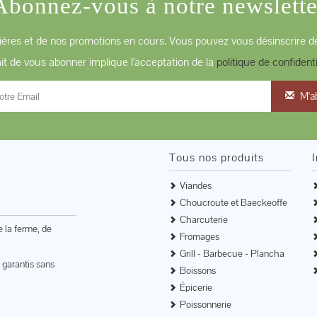
Abonnez-vous à notre newslette
ères et de nos promotions en cours. Vous pouvez vous désinscrire de
ait de vous abonner implique l'acceptation de la
politique de confidenti
M'a
Tous nos produits
Viandes
Choucroute et Baeckeoffe
Charcuterie
e la ferme, de
Fromages
Grill - Barbecue - Plancha
 garantis sans
Boissons
Épicerie
Poissonnerie