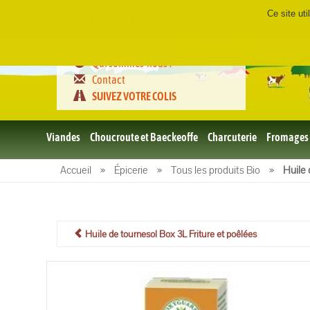
Ce site ut
Certifié
FR-BIO-01
Qui sommes-nous ?
Contact
SUIVEZ VOTRE COLIS
Viandes
Choucroute et Baeckeoffe
Charcuterie
Fromages
Le porc
Accueil
»
Épicerie
»
Tous les produits Bio
»
Huile 
et BBQ
bio
Le boeuf
et BBQ
bio
Huile de tournesol Box 3L Friture et poêlées
Volailles
et BBQ
Bio
L'agneau
et BBQ