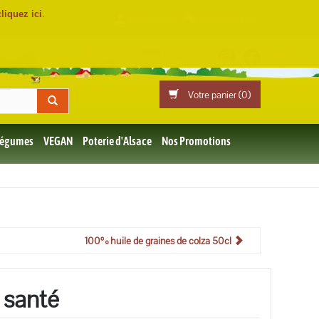
cliquez ici
.
Mon compte
Professionnels
Votre panier (
0
)
 Légumes
VEGAN
Poterie d'Alsace
Nos Promotions
100% huile de graines de colza 50cl
a santé