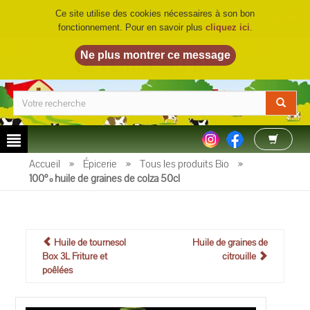
Ce site utilise des cookies nécessaires à son bon
fonctionnement. Pour en savoir plus
cliquez ici
.
LA FERME DU BIO
©
Accueil
»
Épicerie
»
Tous les produits Bio
»
100% huile de graines de colza 50cl
Huile de tournesol
Huile de graines de
Box 3L Friture et
citrouille
poêlées