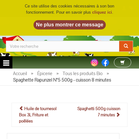
Ce site utilise des cookies nécessaires à son bon
fonctionnement. Pour en savoir plus
cliquez ici
.
LA FERME DU BIO
©
Accueil
»
Épicerie
»
Tous les produits Bio
»
Spaghette Rapunzel N°5 500g - cuisson 8 minutes
Huile de tournesol
Spaghetti 500g cuisson
Box 3L Friture et
7 minutes
poêlées