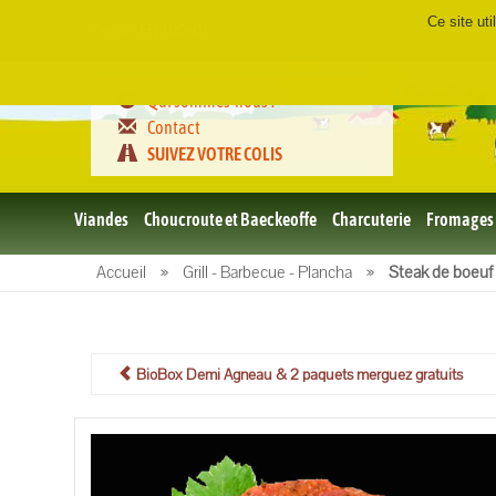
Ce site ut
Certifié
FR-BIO-01
Qui sommes-nous ?
Contact
SUIVEZ VOTRE COLIS
Viandes
Choucroute et Baeckeoffe
Charcuterie
Fromages
Le porc
Accueil
»
Grill - Barbecue - Plancha
»
Steak de boeuf 
et BBQ
bio
Le boeuf
et BBQ
bio
BioBox Demi Agneau & 2 paquets merguez gratuits
Volailles
et BBQ
Bio
L'agneau
et BBQ