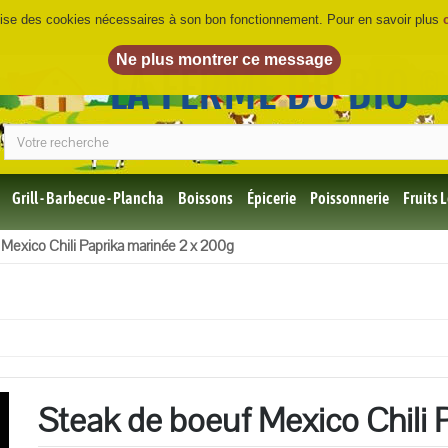
ilise des cookies nécessaires à son bon fonctionnement. Pour en savoir plus
LA FERME DU BIO
©
Grill - Barbecue - Plancha
Boissons
Épicerie
Poissonnerie
Fruits
Tous
Mexico Chili Paprika marinée 2 x 200g
les
produits
Bio
Miel,
Choco,
Café
Bio
Steak de boeuf Mexico Chili 