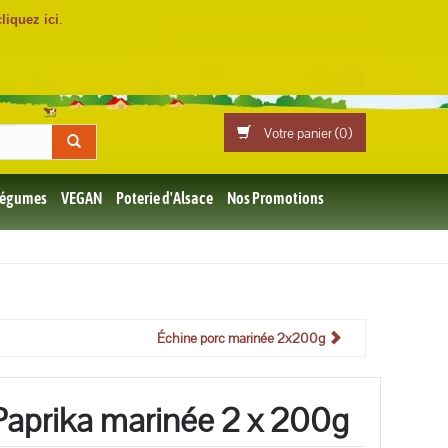
cliquez ici
.
Mon compte
Professionnels
Votre panier (
0
)
 Légumes
VEGAN
Poterie d'Alsace
Nos Promotions
Échine porc marinée 2x200g
Paprika marinée 2 x 200g