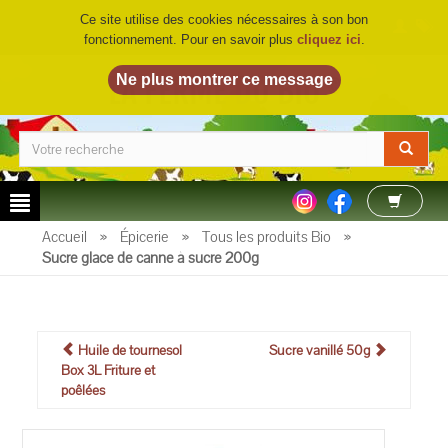
Ce site utilise des cookies nécessaires à son bon
fonctionnement. Pour en savoir plus
cliquez ici
.
LA FERME DU BIO
©
Accueil
»
Épicerie
»
Tous les produits Bio
»
Sucre glace de canne à sucre 200g
Huile de tournesol
Sucre vanillé 50g
Box 3L Friture et
poêlées