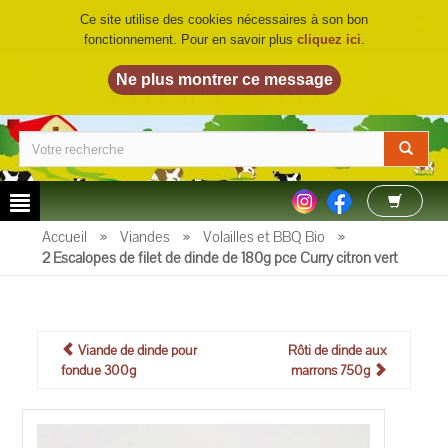
Ce site utilise des cookies nécessaires à son bon
fonctionnement. Pour en savoir plus
cliquez ici
.
LA FERME DU BIO
©
Accueil
»
Viandes
»
Volailles et BBQ Bio
»
2 Escalopes de filet de dinde de 180g pce Curry citron vert
Viande de dinde pour
Rôti de dinde aux
fondue 300g
marrons 750g