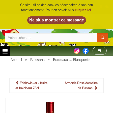
Ce site utilise des cookies nécessaires à son bon
fonctionnement. Pour en savoir plus
cliquez ici
.
LA FERME DU BIO
©
Accueil
»
Boissons
»
Bordeaux La Blanquerie
Edelzwicker - fruité
Armonia Rosé domaine
et fraîcheur 75cl
de Bassac.