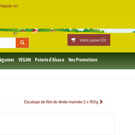
cliquez ici
.
Mon compte
Professionnels
Votre panier (
0
)
 Légumes
VEGAN
Poterie d'Alsace
Nos Promotions
Escalope de filet de dinde marinée 2 x 160g