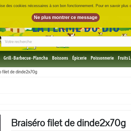
ilise des cookies nécessaires à son bon fonctionnement. Pour en savoir plus
LA FERME DU BIO
©
Grill - Barbecue - Plancha
Boissons
Épicerie
Poissonnerie
Fruits
Tous
o filet de dinde2x70g
les
produits
Bio
Miel,
Choco,
Café
Bio
Braiséro filet de dinde2x70g