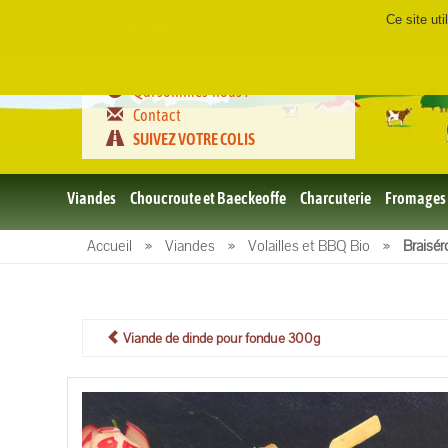
Ce site ut
Certifié
FR-BIO-01
Qui sommes-nous ?
Contact
SUIVEZ VOTRE COLIS
Viandes
Choucroute et Baeckeoffe
Charcuterie
Fromages
Le porc
Accueil
»
Viandes
»
Volailles et BBQ Bio
»
Braisér
et BBQ
bio
Le boeuf
et BBQ
bio
Viande de dinde pour fondue 300g
Volailles
et BBQ
Bio
L'agneau
et BBQ