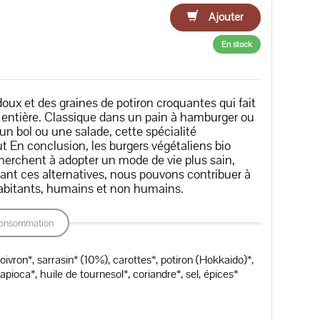
Ajouter
En stock
doux et des graines de potiron croquantes qui fait
t entière. Classique dans un pain à hamburger ou
 bol ou une salade, cette spécialité
En conclusion, les burgers végétaliens bio
cherchent à adopter un mode de vie plus sain,
ant ces alternatives, nous pouvons contribuer à
 habitants, humains et non humains.
onsommation
vron*, sarrasin* (10%), carottes*, potiron (Hokkaido)*,
pioca*, huile de tournesol*, coriandre*, sel, épices*