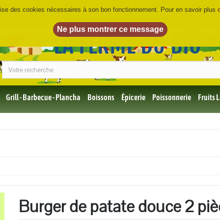
ilise des cookies nécessaires à son bon fonctionnement. Pour en savoir plus
LA FERME DU BIO
©
Grill - Barbecue - Plancha
Boissons
Épicerie
Poissonnerie
Fruits
Tous
les
produits
Bio
Miel,
Choco,
Café
Bio
Burger de patate douce 2 piè