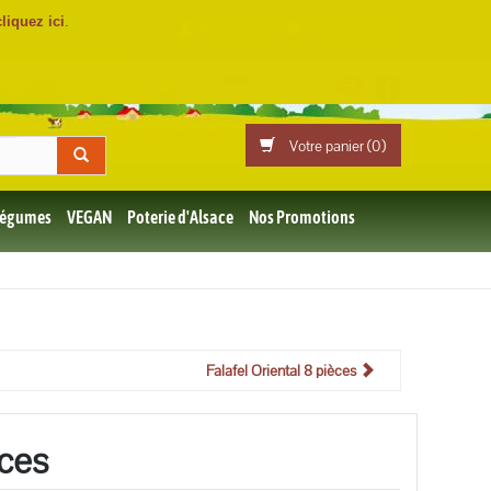
cliquez ici
.
Mon compte
Professionnels
Votre panier (
0
)
 Légumes
VEGAN
Poterie d'Alsace
Nos Promotions
Falafel Oriental 8 pièces
ces