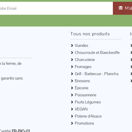
M'a
Tous nos produits
Viandes
Choucroute et Baeckeoffe
Charcuterie
e la ferme, de
Fromages
Grill - Barbecue - Plancha
 garantis sans
Boissons
Épicerie
Poissonnerie
Fruits Légumes
VEGAN
Poterie d'Alsace
Promotions
Certifié
FR-BIO-01