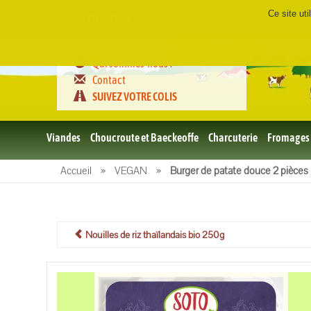
Ce site ut
Certifié
FR-BIO-01
Qui sommes-nous ?
Contact
SUIVEZ VOTRE COLIS
Viandes
Choucroute et Baeckeoffe
Charcuterie
Fromages
Le porc
Accueil
»
VEGAN
»
Burger de patate douce 2 pièces
et BBQ
bio
Le boeuf
et BBQ
bio
Nouilles de riz thaïlandais bio 250g
Volailles
et BBQ
Bio
L'agneau
et BBQ