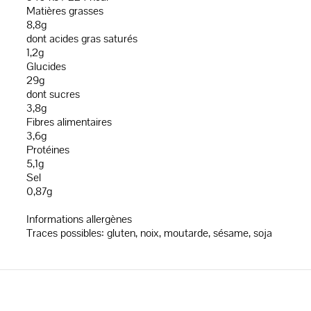
Matières grasses
8,8g
dont acides gras saturés
1,2g
Glucides
29g
dont sucres
3,8g
Fibres alimentaires
3,6g
Protéines
5,1g
Sel
0,87g
Informations allergènes
Traces possibles: gluten, noix, moutarde, sésame, soja