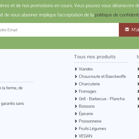
ères et de nos promotions en cours. Vous pouvez vous désinscrire de
ait de vous abonner implique l'acceptation de la
politique de confidenti
M'a
Tous nos produits
Viandes
Choucroute et Baeckeoffe
Charcuterie
e la ferme, de
Fromages
Grill - Barbecue - Plancha
 garantis sans
Boissons
Épicerie
Poissonnerie
Fruits Légumes
VEGAN