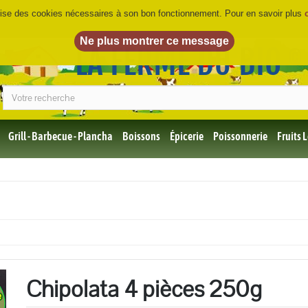
ilise des cookies nécessaires à son bon fonctionnement. Pour en savoir plus
LA FERME DU BIO
©
Grill - Barbecue - Plancha
Boissons
Épicerie
Poissonnerie
Fruits
Tous
les
produits
Bio
Miel,
Choco,
Café
Bio
Chipolata 4 pièces 250g