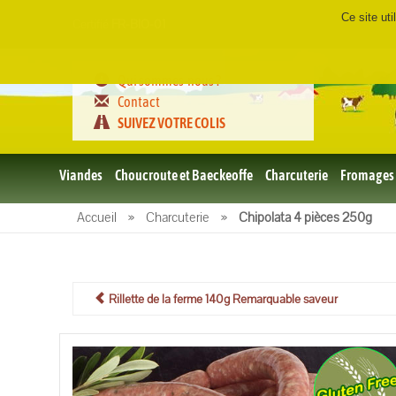
Ce site ut
Certifié
FR-BIO-01
Qui sommes-nous ?
Contact
SUIVEZ VOTRE COLIS
Viandes
Choucroute et Baeckeoffe
Charcuterie
Fromages
Le porc
Accueil
»
Charcuterie
»
Chipolata 4 pièces 250g
et BBQ
bio
Le boeuf
et BBQ
bio
Rillette de la ferme 140g Remarquable saveur
Volailles
et BBQ
Bio
L'agneau
et BBQ