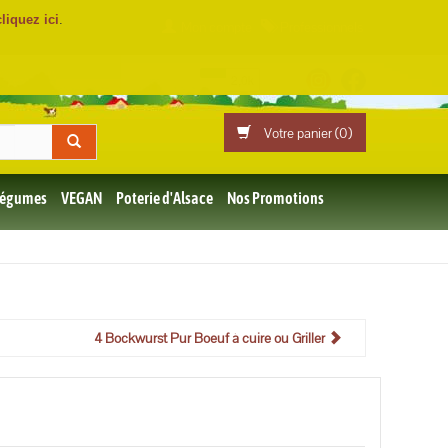
cliquez ici
.
Mon compte
Professionnels
Votre panier (
0
)
 Légumes
VEGAN
Poterie d'Alsace
Nos Promotions
4 Bockwurst Pur Boeuf à cuire ou Griller