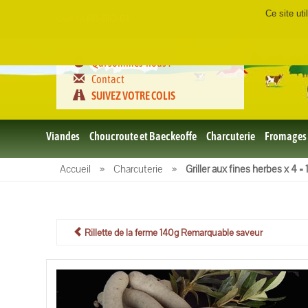
Ce site ut
Certifié
FR-BIO-01
Qui sommes-nous ?
Contact
SUIVEZ VOTRE COLIS
Viandes
Choucroute et Baeckeoffe
Charcuterie
Fromages
Le porc
Accueil
»
Charcuterie
»
Griller aux fines herbes x 4 =
et BBQ
bio
Le boeuf
et BBQ
bio
Rillette de la ferme 140g Remarquable saveur
Volailles
et BBQ
Bio
L'agneau
et BBQ