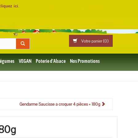
cliquez ici
.
Mon compte
Professionnels
Votre panier (
0
)
 Légumes
VEGAN
Poterie d'Alsace
Nos Promotions
Gendarme Saucisse à croquer 4 pièces = 180g
180g