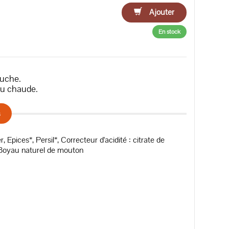
Ajouter
En stock
ouche.
au chaude.
s
Epices*, Persil*, Correcteur d'acidité : citrate de
, Boyau naturel de mouton