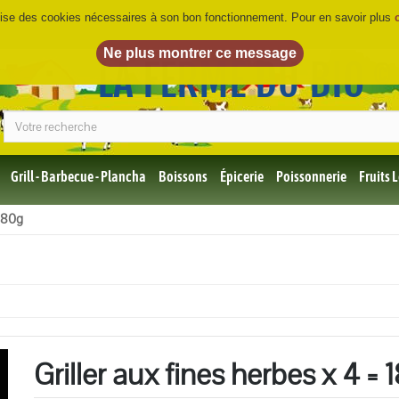
ilise des cookies nécessaires à son bon fonctionnement. Pour en savoir plus
LA FERME DU BIO
©
Grill - Barbecue - Plancha
Boissons
Épicerie
Poissonnerie
Fruits
Tous
 180g
les
produits
Bio
Miel,
Choco,
Café
Bio
Griller aux fines herbes x 4 = 