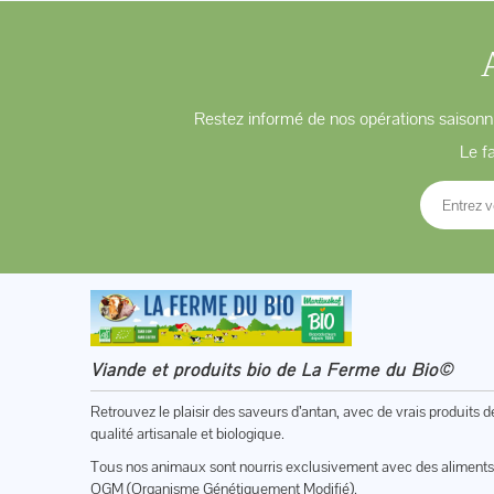
Restez informé de nos opérations saisonni
Le f
Viande et produits bio de La Ferme du Bio©
Retrouvez le plaisir des saveurs d’antan, avec de vrais produits d
qualité artisanale et biologique.
Tous nos animaux sont nourris exclusivement avec des aliments
OGM (Organisme Génétiquement Modifié).