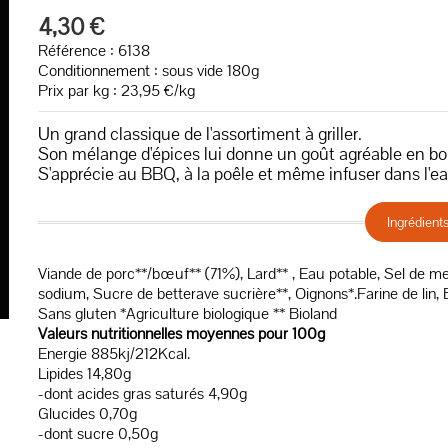
4,30 €
Référence : 6138
Conditionnement : sous vide 180g
Prix par kg : 23,95 €/kg
Un grand classique de l'assortiment à griller.
Son mélange d'épices lui donne un goût agréable en b
S'apprécie au BBQ, à la poêle et même infuser dans l'e
Ingrédient
Viande de porc**/bœuf** (71%), Lard** , Eau potable, Sel de mer, 
sodium, Sucre de betterave sucrière**, Oignons*.Farine de lin
Sans gluten *Agriculture biologique ** Bioland
Valeurs nutritionnelles moyennes pour 100g
Energie 885kj/212Kcal.
Lipides 14,80g
-dont acides gras saturés 4,90g
Glucides 0,70g
-dont sucre 0,50g