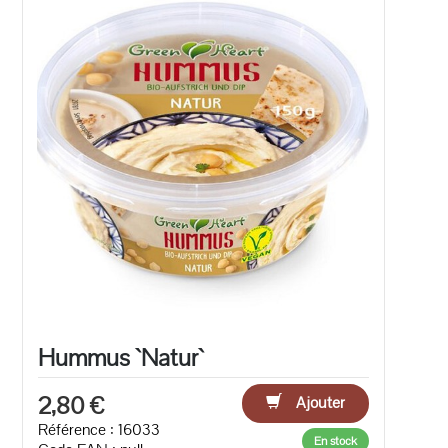
Hummus `Natur`
2,80 €
Ajouter
Référence : 16033
En stock