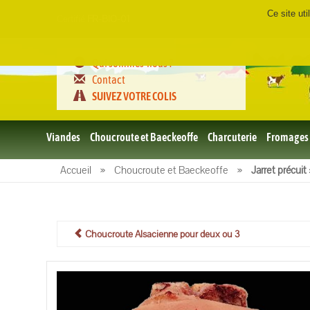
Ce site ut
Certifié
FR-BIO-01
Qui sommes-nous ?
Contact
SUIVEZ VOTRE COLIS
Viandes
Choucroute et Baeckeoffe
Charcuterie
Fromages
Le porc
Accueil
»
Choucroute et Baeckeoffe
»
Jarret précuit
et BBQ
bio
Le boeuf
et BBQ
bio
Choucroute Alsacienne pour deux ou 3
Volailles
et BBQ
Bio
L'agneau
et BBQ