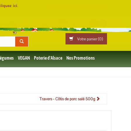
cliquez ici
.
Mon compte
Professionnels
Votre panier (
0
)
 Légumes
VEGAN
Poterie d'Alsace
Nos Promotions
Travers - Côtis de porc salé 500g