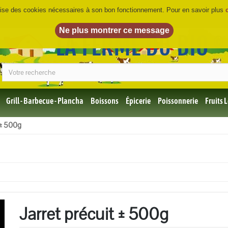
ilise des cookies nécessaires à son bon fonctionnement. Pour en savoir plus
LA FERME DU BIO
©
Grill - Barbecue - Plancha
Boissons
Épicerie
Poissonnerie
Fruits
Tous
 ± 500g
les
produits
Bio
Miel,
Choco,
Café
Bio
Jarret précuit ± 500g