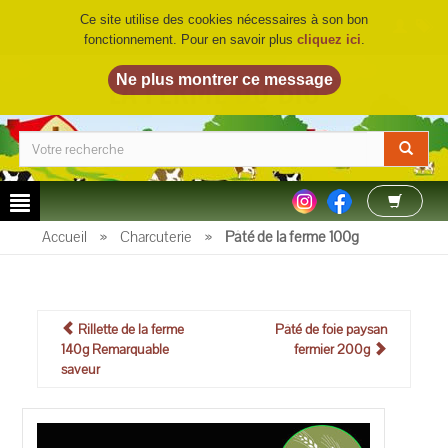
Ce site utilise des cookies nécessaires à son bon
fonctionnement. Pour en savoir plus
cliquez ici
.
LA FERME DU BIO
©
Accueil
»
Charcuterie
»
Pâté de la ferme 100g
Rillette de la ferme
Pâté de foie paysan
140g Remarquable
fermier 200g
saveur