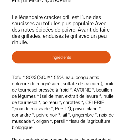
Prix par Pièce : 4,35 €/Pièce
Le légendaire cracker grill est l’une des
saucisses au tofu les plus populaire Avec
des notes épicées de poivre. Avant de faire
des grillades, enduisez le gril avec un peu
d'huile.
Ingrédients
Tofu * 80% (SOJA* 55%, eau, coagulants:
chlorure de magnésium, sulfate de calcium), huile
de tournesol pressée à froid *, AVOINE *, bouillon
de légumes * (sel de mer, extrait de levure *, huile
de tournesol *, poireau *, carottes *, CELERIE
*,noix de muscade *, Persil *), poivre blanc *,
coriandre *, poivre noir *, ail *, gingembre *, noix de
muscade *, origan *, persil * *issu de l'agriculture
biologique
Peut contenir des traces de noix, de moutarde et