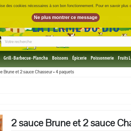
ilise des cookies nécessaires à son bon fonctionnement. Pour en savoir plus
LA FERME DU BIO
©
Grill - Barbecue - Plancha
Boissons
Épicerie
Poissonnerie
Fruits
Tous
ce Brune et 2 sauce Chasseur = 4 paquets
les
produits
Bio
Miel,
Choco,
Café
Bio
2 sauce Brune et 2 sauce Ch