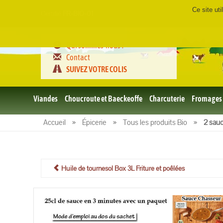
Ce site ut
Certifié
FR-BIO-01
Qui sommes-nous ?
Contact
SUIVEZ VOTRE COLIS
Viandes
Choucroute et Baeckeoffe
Charcuterie
Fromages
Le porc
Accueil
»
Épicerie
»
Tous les produits Bio
»
2 sau
et BBQ
bio
Le boeuf
et BBQ
bio
Huile de tournesol Box 3L Friture et poêlées
Volailles
et BBQ
Bio
L'agneau
et BBQ