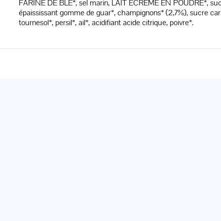
FARINE DE BLÉ*, sel marin, LAIT ÉCRÉMÉ EN POUDRE*, sucre 
épaississant gomme de guar*, champignons* (2,7%), sucre caramé
tournesol*, persil*, ail*, acidifiant acide citrique, poivre*.