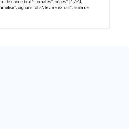
de canne brut*, tomates*, cèpes* (4,7%),
lisé*, oignons rôtis*, levure extrait*, huile de