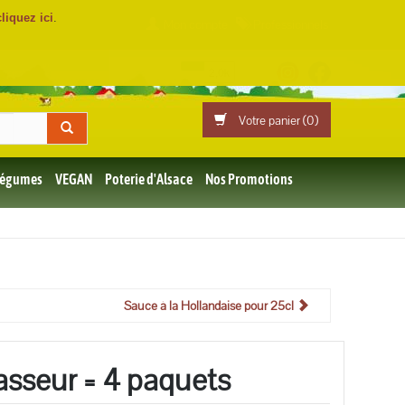
cliquez ici
.
Mon compte
Professionnels
Votre panier (
0
)
 Légumes
VEGAN
Poterie d'Alsace
Nos Promotions
Sauce à la Hollandaise pour 25cl
asseur = 4 paquets