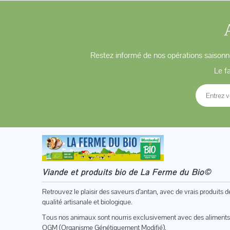
Restez informé de nos opérations saisonni
Le f
Viande et produits bio de La Ferme du Bio©
Retrouvez le plaisir des saveurs d’antan, avec de vrais produits d
qualité artisanale et biologique.
Tous nos animaux sont nourris exclusivement avec des aliments
OGM (Organisme Génétiquement Modifié).