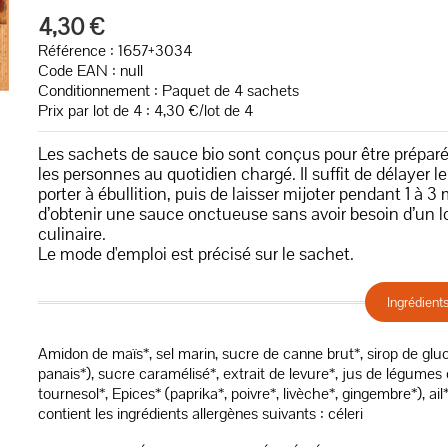
4,30 €
Référence : 1657+3034
Code EAN :
null
Conditionnement : Paquet de 4 sachets
Prix par lot de 4 : 4,30 €/lot de 4
Les sachets de sauce bio sont conçus pour être préparés
les personnes au quotidien chargé. Il suffit de délayer 
porter à ébullition, puis de laisser mijoter pendant 1 à
d’obtenir une sauce onctueuse sans avoir besoin d’un l
culinaire.
Le mode d'emploi est précisé sur le sachet.
Ingrédient
Amidon de maïs*, sel marin, sucre de canne brut*, sirop de gluc
panais*), sucre caramélisé*, extrait de levure*, jus de légumes c
tournesol*, Epices* (paprika*, poivre*, livèche*, gingembre*), ail*
contient les ingrédients allergènes suivants : céleri