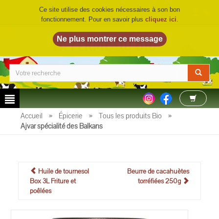
Ce site utilise des cookies nécessaires à son bon
fonctionnement. Pour en savoir plus
cliquez ici
.
LA FERME DU BIO
©
Accueil
»
Épicerie
»
Tous les produits Bio
»
Ajvar spécialité des Balkans
Huile de tournesol
Beurre de cacahuètes
Box 3L Friture et
torréfiées 250g
poêlées