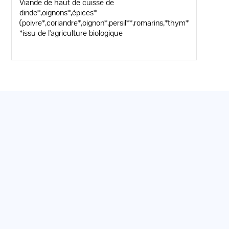
Viande de haut de cuisse de
dinde*,oignons*,épices*
(poivre*,coriandre*,oignon*,persil**,romarins,*thym*,curcuma*,ai
*issu de l'agriculture biologique