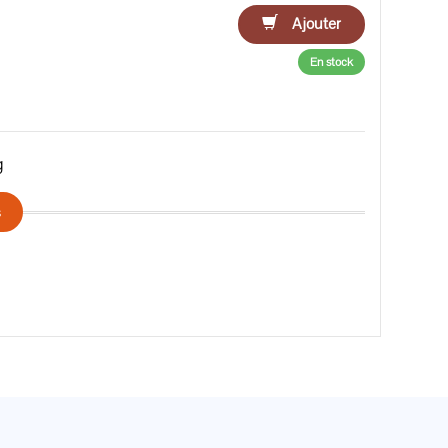
Ajouter
En stock
g
s