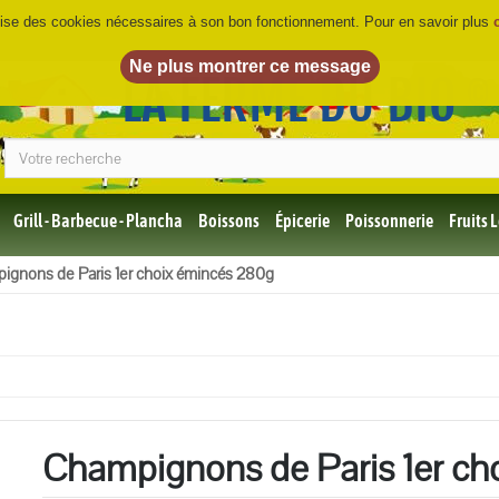
ilise des cookies nécessaires à son bon fonctionnement. Pour en savoir plus
LA FERME DU BIO
©
Grill - Barbecue - Plancha
Boissons
Épicerie
Poissonnerie
Fruits
Tous
ignons de Paris 1er choix émincés 280g
les
produits
Bio
Miel,
Choco,
Café
Bio
Champignons de Paris 1er ch