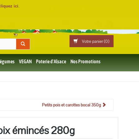
cliquez ici
.
Mon compte
Professionnels
Votre panier (
0
)
 Légumes
VEGAN
Poterie d'Alsace
Nos Promotions
Petits pois et carottes bocal 350g
oix émincés 280g