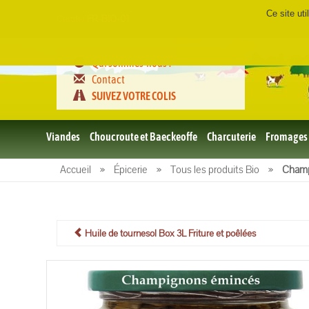
Ce site ut
Certifié
FR-BIO-01
Qui sommes-nous ?
Contact
SUIVEZ VOTRE COLIS
Viandes
Choucroute et Baeckeoffe
Charcuterie
Fromages
Le porc
Accueil
»
Épicerie
»
Tous les produits Bio
»
Champ
et BBQ
bio
Le boeuf
et BBQ
bio
Huile de tournesol Box 3L Friture et poêlées
Volailles
et BBQ
Bio
L'agneau
et BBQ