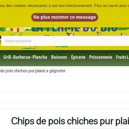
ilise des cookies nécessaires à son bon fonctionnement. Pour en savoir plus
LA FERME DU BIO
©
Grill - Barbecue - Plancha
Boissons
Épicerie
Poissonnerie
Fruits
Tous
de pois chiches pur plaisir à grignoter
les
produits
Bio
Miel,
Choco,
Café
Bio
Chips de pois chiches pur plai