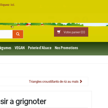
cliquez ici
.
Mon compte
Professionnels
Votre panier (
0
)
 Légumes
VEGAN
Poterie d'Alsace
Nos Promotions
Triangles croustillants de riz au maïs
sir à grignoter