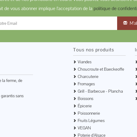
ait de vous abonner implique l'acceptation de la
politique de confidenti
M'a
Tous nos produits
Viandes
Choucroute et Baeckeoffe
Charcuterie
e la ferme, de
Fromages
Grill - Barbecue - Plancha
 garantis sans
Boissons
Épicerie
Poissonnerie
Fruits Légumes
VEGAN
Poterie d'Alsace