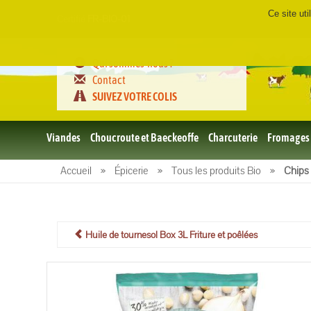
Ce site ut
Certifié
FR-BIO-01
Qui sommes-nous ?
Contact
SUIVEZ VOTRE COLIS
Viandes
Choucroute et Baeckeoffe
Charcuterie
Fromages
Le porc
Accueil
»
Épicerie
»
Tous les produits Bio
»
Chips 
et BBQ
bio
Le boeuf
et BBQ
bio
Huile de tournesol Box 3L Friture et poêlées
Volailles
et BBQ
Bio
L'agneau
et BBQ