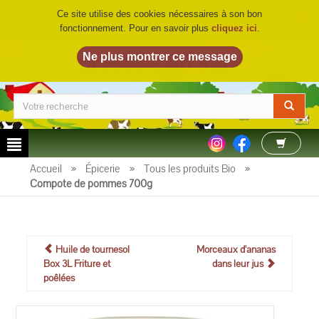
Ce site utilise des cookies nécessaires à son bon
fonctionnement. Pour en savoir plus
cliquez ici
.
LA FERME DU BIO
©
Accueil
»
Épicerie
»
Tous les produits Bio
»
Compote de pommes 700g
Huile de tournesol
Morceaux d'ananas
Box 3L Friture et
dans leur jus
poêlées