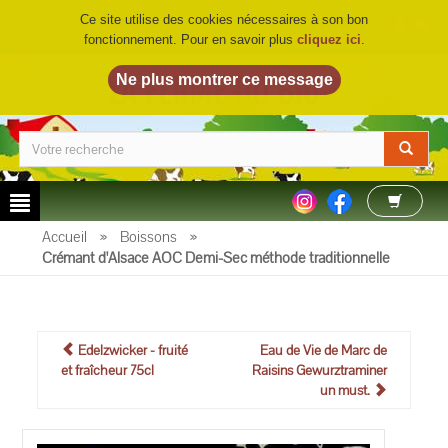
Ce site utilise des cookies nécessaires à son bon
fonctionnement. Pour en savoir plus
cliquez ici
.
LA FERME DU BIO
©
Accueil
»
Boissons
»
Crémant d'Alsace AOC Demi-Sec méthode traditionnelle
Edelzwicker - fruité
Eau de Vie de Marc de
et fraîcheur 75cl
Raisins Gewurztraminer
un must.