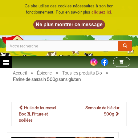
Ce site utilise des cookies nécessaires à son bon
fonctionnement. Pour en savoir plus
cliquez ici
.
LA FERME DU BIO
©
Accueil
»
Épicerie
»
Tous les produits Bio
»
Farine de sarrasin 500g sans gluten
Huile de tournesol
Semoule de blé dur
Box 3L Friture et
500g
poêlées