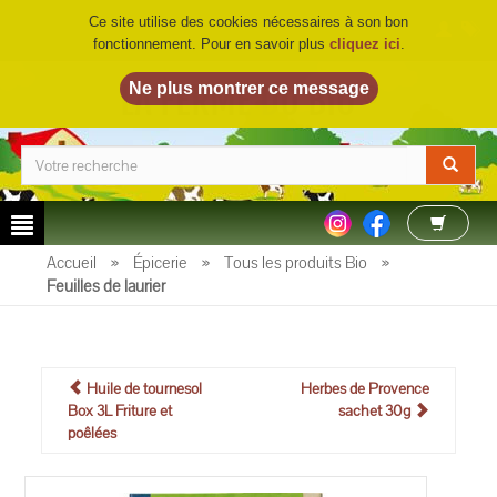
Ce site utilise des cookies nécessaires à son bon
fonctionnement. Pour en savoir plus
cliquez ici
.
LA FERME DU BIO
©
Accueil
»
Épicerie
»
Tous les produits Bio
»
Feuilles de laurier
Huile de tournesol
Herbes de Provence
Box 3L Friture et
sachet 30g
poêlées