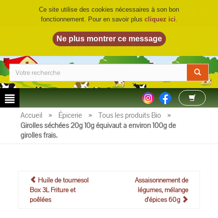
Ce site utilise des cookies nécessaires à son bon
fonctionnement. Pour en savoir plus
cliquez ici
.
LA FERME DU BIO
©
Accueil
»
Épicerie
»
Tous les produits Bio
»
Girolles séchées 20g 10g équivaut à environ 100g de
girolles frais.
Huile de tournesol
Assaisonnement de
Box 3L Friture et
légumes, mélange
poêlées
d'épices 60g