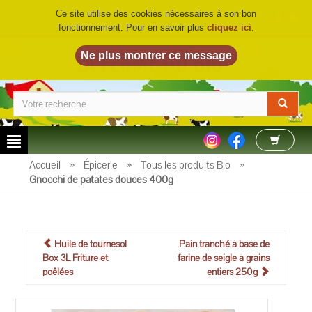
Ce site utilise des cookies nécessaires à son bon
fonctionnement. Pour en savoir plus
cliquez ici
.
LA FERME DU BIO
©
Accueil
»
Épicerie
»
Tous les produits Bio
»
Gnocchi de patates douces 400g
Huile de tournesol
Pain tranché à base de
Box 3L Friture et
farine de seigle à grains
poêlées
entiers 250g