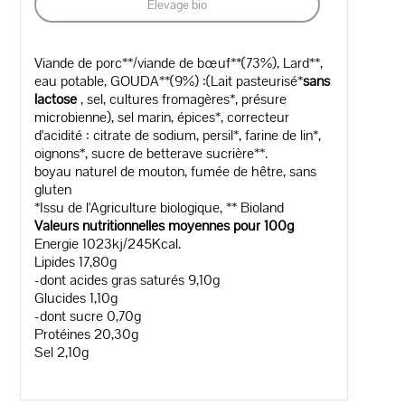
Elevage bio
Viande de porc**/viande de bœuf**(73%), Lard**,
eau potable, GOUDA**(9%) :(Lait pasteurisé*
sans
lactose
, sel, cultures fromagères*, présure
microbienne), sel marin, épices*, correcteur
d'acidité : citrate de sodium, persil*, farine de lin*,
oignons*, sucre de betterave sucrière**.
boyau naturel de mouton, fumée de hêtre, sans
gluten
*Issu de l'Agriculture biologique, ** Bioland
Valeurs nutritionnelles moyennes pour 100g
Energie 1023kj/245Kcal.
Lipides 17,80g
-dont acides gras saturés 9,10g
Glucides 1,10g
-dont sucre 0,70g
Protéines 20,30g
Sel 2,10g