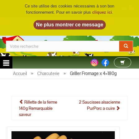
Ce site utilise des cookies nécessaires à son bon
fonctionnement. Pour en savoir plus
cliquez ici
.
LA FERME DU BIO
©
Accueil
»
Charcuterie
»
Griller Fromage x 4=180g
Rillette de la ferme
2 Saucisses alsacienne
140g Remarquable
PurPorc à cuire
saveur