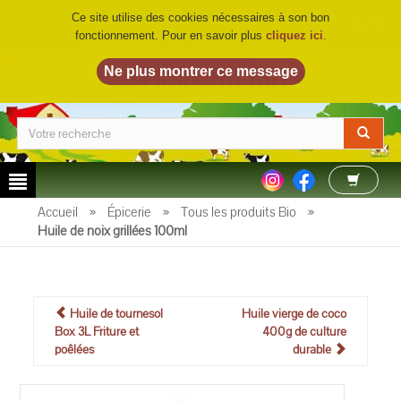
Ce site utilise des cookies nécessaires à son bon
fonctionnement. Pour en savoir plus
cliquez ici
.
LA FERME DU BIO
©
Accueil
»
Épicerie
»
Tous les produits Bio
»
Huile de noix grillées 100ml
Huile de tournesol
Huile vierge de coco
Box 3L Friture et
400g de culture
poêlées
durable