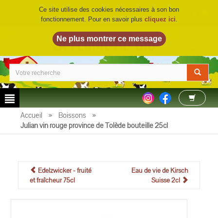
Ce site utilise des cookies nécessaires à son bon
fonctionnement. Pour en savoir plus
cliquez ici
.
LA FERME DU BIO
©
Accueil
»
Boissons
»
Julian vin rouge province de Tolède bouteille 25cl
Edelzwicker - fruité
Eau de vie de Kirsch
et fraîcheur 75cl
Suisse 2cl