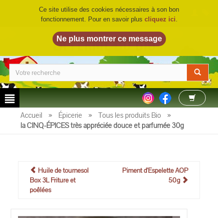
Ce site utilise des cookies nécessaires à son bon
fonctionnement. Pour en savoir plus
cliquez ici
.
LA FERME DU BIO
©
Accueil
»
Épicerie
»
Tous les produits Bio
»
la CINQ-ÉPICES très appréciée douce et parfumée 30g
Huile de tournesol
Piment d'Espelette AOP
Box 3L Friture et
50g
poêlées