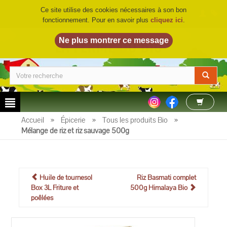
Ce site utilise des cookies nécessaires à son bon
fonctionnement. Pour en savoir plus
cliquez ici
.
LA FERME DU BIO
©
Accueil
»
Épicerie
»
Tous les produits Bio
»
Mélange de riz et riz sauvage 500g
Huile de tournesol
Riz Basmati complet
Box 3L Friture et
500g Himalaya Bio
poêlées