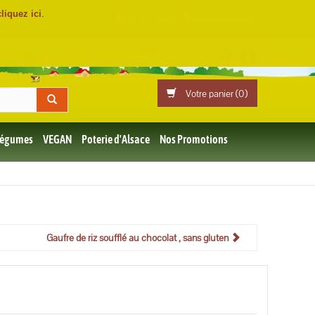
cliquez ici
.
Mon compte
Professionnels
Votre panier (
0
)
 Légumes
VEGAN
Poterie d'Alsace
Nos Promotions
Gaufre de riz soufflé au chocolat , sans gluten