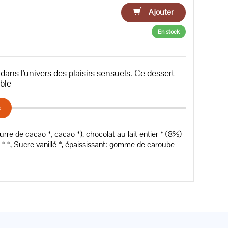
Ajouter
En stock
ns l'univers des plaisirs sensuels. Ce dessert
ble
s
rre de cacao *, cacao *), chocolat au lait entier * (8%)
 * *, Sucre vanillé *, épaississant: gomme de caroube