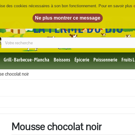
ilise des cookies nécessaires à son bon fonctionnement. Pour en savoir plus
LA FERME DU BIO
©
Grill - Barbecue - Plancha
Boissons
Épicerie
Poissonnerie
Fruits
Tous
e chocolat noir
les
produits
Bio
Miel,
Choco,
Café
Bio
Mousse chocolat noir