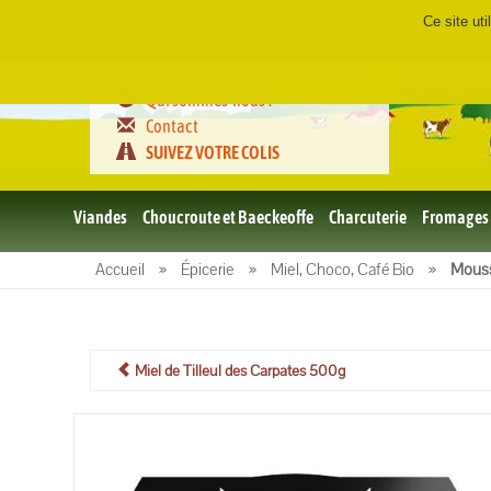
Ce site ut
Certifié
FR-BIO-01
Qui sommes-nous ?
Contact
SUIVEZ VOTRE COLIS
Viandes
Choucroute et Baeckeoffe
Charcuterie
Fromages
Le porc
Accueil
»
Épicerie
»
Miel, Choco, Café Bio
»
Mouss
et BBQ
bio
Le boeuf
et BBQ
bio
Miel de Tilleul des Carpates 500g
Volailles
et BBQ
Bio
L'agneau
et BBQ