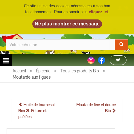
Ce site utilise des cookies nécessaires à son bon
fonctionnement. Pour en savoir plus
cliquez ici
.
LA FERME DU BIO
©
Accueil
»
Épicerie
»
Tous les produits Bio
»
Moutarde aux figues
Huile de tournesol
Moutarde fine et douce
Box 3L Friture et
Bio
poêlées