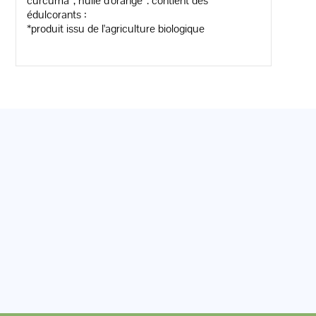
curcuma*, huile d'orange*. contient des
édulcorants :
*produit issu de l'agriculture biologique