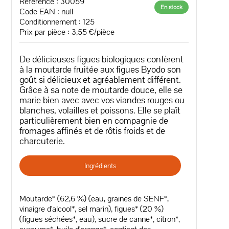
Référence : 30059
En stock
Code EAN :
null
Conditionnement : 125
Prix par pièce : 3,55 €/pièce
De délicieuses figues biologiques confèrent
à la moutarde fruitée aux figues Byodo son
goût si délicieux et agréablement différent.
Grâce à sa note de moutarde douce, elle se
marie bien avec avec vos viandes rouges ou
blanches, volailles et poissons. Elle se plaît
particulièrement bien en compagnie de
fromages affinés et de rôtis froids et de
charcuterie.
Ingrédients
Moutarde* (62,6 %) (eau, graines de SENF*,
vinaigre d'alcool*, sel marin), figues* (20 %)
(figues séchées*, eau), sucre de canne*, citron*,