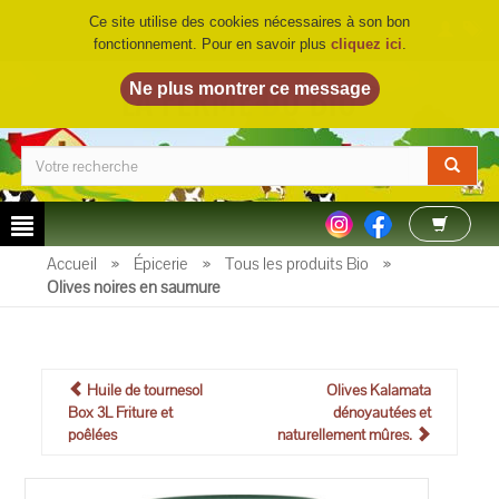
Ce site utilise des cookies nécessaires à son bon
fonctionnement. Pour en savoir plus
cliquez ici
.
LA FERME DU BIO
©
Accueil
»
Épicerie
»
Tous les produits Bio
»
Olives noires en saumure
Huile de tournesol
Olives Kalamata
Box 3L Friture et
dénoyautées et
poêlées
naturellement mûres.