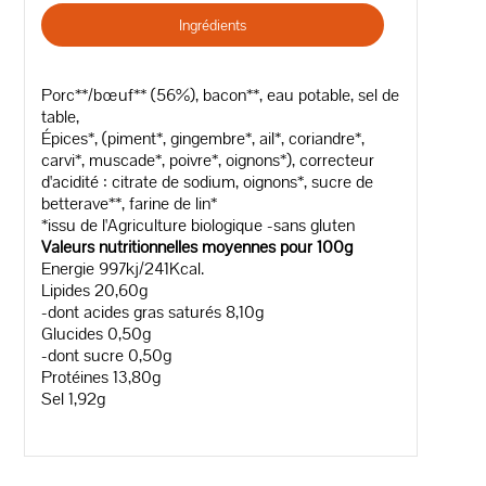
Ingrédients
Porc**/bœuf** (56%), bacon**, eau potable, sel de
table,
Épices*, (piment*, gingembre*, ail*, coriandre*,
carvi*, muscade*, poivre*, oignons*), correcteur
d'acidité : citrate de sodium, oignons*, sucre de
betterave**, farine de lin*
*issu de l'Agriculture biologique -sans gluten
Valeurs nutritionnelles moyennes pour 100g
Energie 997kj/241Kcal.
Lipides 20,60g
-dont acides gras saturés 8,10g
Glucides 0,50g
-dont sucre 0,50g
Protéines 13,80g
Sel 1,92g