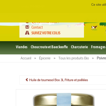
Ce site ut
Certifié
FR-BIO-01
Qui sommes-nous ?
Contact
SUIVEZ VOTRE COLIS
Viandes
Choucroute et Baeckeoffe
Charcuterie
Fromages
Le porc
Accueil
»
Épicerie
»
Tous les produits Bio
»
Poivre
et BBQ
bio
Le boeuf
et BBQ
bio
Huile de tournesol Box 3L Friture et poêlées
Volailles
et BBQ
Bio
L'agneau
et BBQ