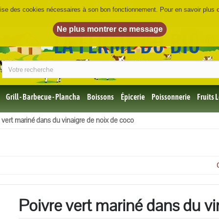
ilise des cookies nécessaires à son bon fonctionnement. Pour en savoir plus
LA FERME DU BIO
©
Grill - Barbecue - Plancha
Boissons
Épicerie
Poissonnerie
Fruits
Tous
 vert mariné dans du vinaigre de noix de coco
les
produits
Bio
Miel,
Choco,
Café
Bio
Poivre vert mariné dans du vi