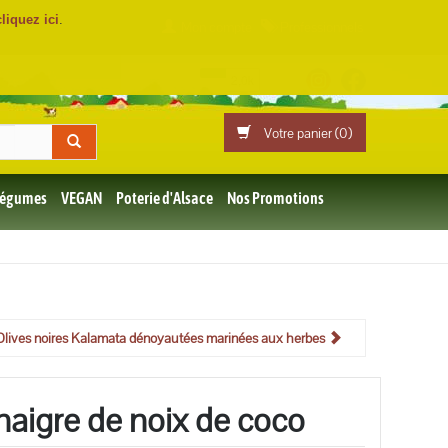
cliquez ici
.
Mon compte
Professionnels
Votre panier (
0
)
 Légumes
VEGAN
Poterie d'Alsace
Nos Promotions
Olives noires Kalamata dénoyautées marinées aux herbes
naigre de noix de coco