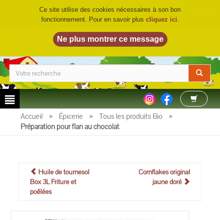
Ce site utilise des cookies nécessaires à son bon
fonctionnement. Pour en savoir plus
cliquez ici
.
LA FERME DU BIO
©
Accueil
»
Épicerie
»
Tous les produits Bio
»
Préparation pour flan au chocolat
Huile de tournesol
Cornflakes original
Box 3L Friture et
jaune doré
poêlées