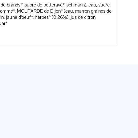
de brandy*, sucre de betterave*, sel marin), eau, sucre
de pomme*, MOUTARDE de Dijon* (eau, marron graines de
n, jaune d'oeuf*, herbes* (0,26%), jus de citron
uar*