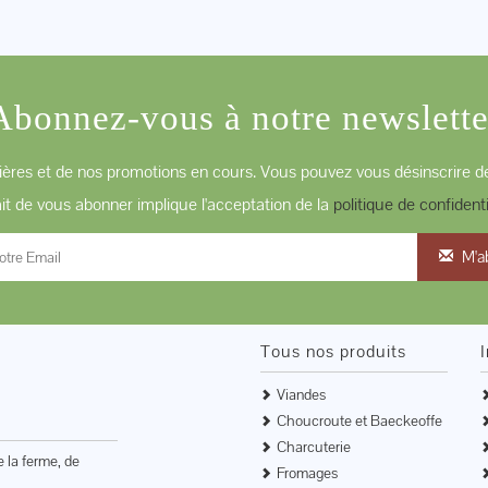
Abonnez-vous à notre newslette
ères et de nos promotions en cours. Vous pouvez vous désinscrire de
ait de vous abonner implique l'acceptation de la
politique de confidenti
M'a
Tous nos produits
Viandes
Choucroute et Baeckeoffe
Charcuterie
e la ferme, de
Fromages