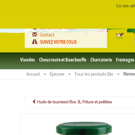
Ce site ut
Certifié
FR-BIO-01
Qui sommes-nous ?
Contact
SUIVEZ VOTRE COLIS
Viandes
Choucroute et Baeckeoffe
Charcuterie
Fromages
Le porc
Accueil
»
Épicerie
»
Tous les produits Bio
»
Remou
et BBQ
bio
Le boeuf
et BBQ
bio
Huile de tournesol Box 3L Friture et poêlées
Volailles
et BBQ
Bio
L'agneau
et BBQ