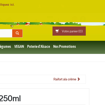
cliquez ici
.
Mon compte
Professionnels
Votre panier (
0
)
 Légumes
VEGAN
Poterie d'Alsace
Nos Promotions
Raifort àla crème
 250ml