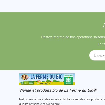
Restez informé de nos opérations saisonni
Le f
Viande et produits bio de La Ferme du Bio©
Retrouvez le plaisir des saveurs d’antan, avec de vrais produits d
qualité artisanale et biologique.