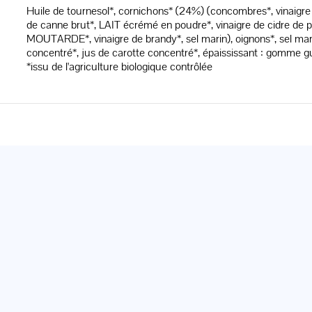
Huile de tournesol*, cornichons* (24%) (concombres*, vinaigre 
de canne brut*, LAIT écrémé en poudre*, vinaigre de cidre 
MOUTARDE*, vinaigre de brandy*, sel marin), oignons*, sel mari
concentré*, jus de carotte concentré*, épaississant : gomme g
*issu de l'agriculture biologique contrôlée