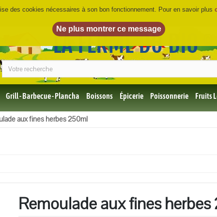
ilise des cookies nécessaires à son bon fonctionnement. Pour en savoir plus
LA FERME DU BIO
©
Grill - Barbecue - Plancha
Boissons
Épicerie
Poissonnerie
Fruits
Tous
lade aux fines herbes 250ml
les
produits
Bio
Miel,
Choco,
Café
Bio
Remoulade aux fines herbes