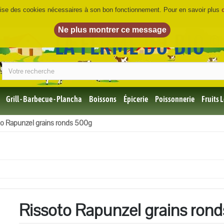
ilise des cookies nécessaires à son bon fonctionnement. Pour en savoir plus
LA FERME DU BIO
©
Grill - Barbecue - Plancha
Boissons
Épicerie
Poissonnerie
Fruits
Tous
to Rapunzel grains ronds 500g
les
produits
Bio
Miel,
Choco,
Café
Bio
Rissoto Rapunzel grains ron