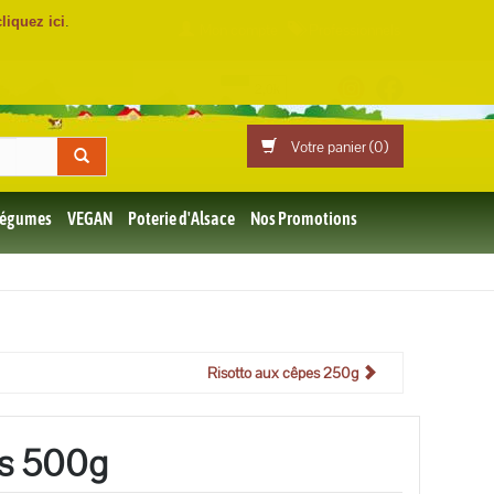
cliquez ici
.
Mon compte
Professionnels
Votre panier (
0
)
 Légumes
VEGAN
Poterie d'Alsace
Nos Promotions
Risotto aux cêpes 250g
ds 500g