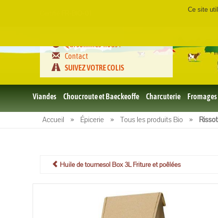
Ce site ut
Certifié
FR-BIO-01
Qui sommes-nous ?
Contact
SUIVEZ VOTRE COLIS
Viandes
Choucroute et Baeckeoffe
Charcuterie
Fromages
Le porc
Accueil
»
Épicerie
»
Tous les produits Bio
»
Risso
et BBQ
bio
Le boeuf
et BBQ
bio
Huile de tournesol Box 3L Friture et poêlées
Volailles
et BBQ
Bio
L'agneau
et BBQ