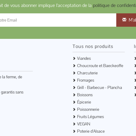
ait de vous abonner implique l'acceptation de la
politique de confidenti
M'a
Tous nos produits
Viandes
Choucroute et Baeckeoffe
Charcuterie
e la ferme, de
Fromages
Grill - Barbecue - Plancha
 garantis sans
Boissons
Épicerie
Poissonnerie
Fruits Légumes
VEGAN
Poterie d'Alsace