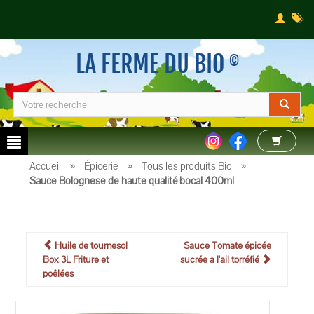
LA FERME DU BIO
©
Accueil
»
Épicerie
»
Tous les produits Bio
»
Sauce Bolognese de haute qualité bocal 400ml
Huile de tournesol
Sauce Tomate épicée
Box 3L Friture et
sucrée à l'ail torréfié
poêlées