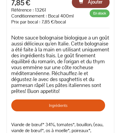
7,85 €
Ajouter
Référence : 13261
En stock
Conditionnement : Bocal 400ml
Prix par bocal : 7,85 €/bocal
Notre sauce bolognaise biologique a un goût
aussi délicieux qu'en Italie. Cette bolognaise
a été faite à la main en utilisant uniquement
des ingrédients frais. Le goût finement
équilibré du romarin, de l'origan et du thym
vous emmène sur une côte rocheuse
méditerranéenne. Réchauffez-le et
dégustez-le avec des spaghettis et du
parmesan râpé! Les pâtes italiennes sont
prêtes! Buon appetito!
Ingrédients
Viande de bœuf* 34%, tomates*, bouillon, (eau,
viande de bœuf*, os à moelle*, poireaux*,