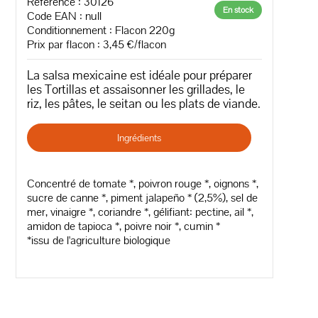
Référence : 30126
En stock
Code EAN :
null
Conditionnement : Flacon 220g
Prix par flacon : 3,45 €/flacon
La salsa mexicaine est idéale pour préparer
les Tortillas et assaisonner les grillades, le
riz, les pâtes, le seitan ou les plats de viande.
Ingrédients
Concentré de tomate *, poivron rouge *, oignons *,
sucre de canne *, piment jalapeño * (2,5%), sel de
mer, vinaigre *, coriandre *, gélifiant: pectine, ail *,
amidon de tapioca *, poivre noir *, cumin *
*issu de l'agriculture biologique