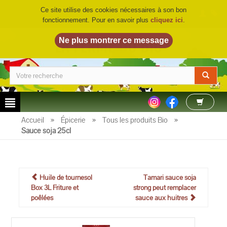
Ce site utilise des cookies nécessaires à son bon
fonctionnement. Pour en savoir plus
cliquez ici
.
LA FERME DU BIO
©
Accueil
»
Épicerie
»
Tous les produits Bio
»
Sauce soja 25cl
Huile de tournesol
Tamari sauce soja
Box 3L Friture et
strong peut remplacer
poêlées
sauce aux huitres