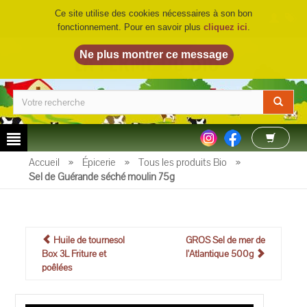
Ce site utilise des cookies nécessaires à son bon
fonctionnement. Pour en savoir plus
cliquez ici
.
LA FERME DU BIO
©
Accueil
»
Épicerie
»
Tous les produits Bio
»
Sel de Guérande séché moulin 75g
Huile de tournesol
GROS Sel de mer de
Box 3L Friture et
l'Atlantique 500g
poêlées