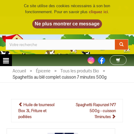
Ce site utilise des cookies nécessaires à son bon
fonctionnement. Pour en savoir plus
cliquez ici
.
LA FERME DU BIO
©
Accueil
»
Épicerie
»
Tous les produits Bio
»
Spaghettis au blé complet cuisson 7 minutes 500g
Huile de tournesol
Spaghetti Rapunzel N°7
Box 3L Friture et
500g - cuisson
poêlées
11minutes