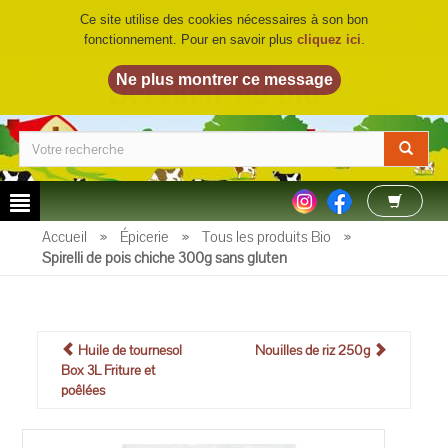
Ce site utilise des cookies nécessaires à son bon
fonctionnement. Pour en savoir plus
cliquez ici
.
LA FERME DU BIO
©
Accueil
»
Épicerie
»
Tous les produits Bio
»
Spirelli de pois chiche 300g sans gluten
Huile de tournesol
Nouilles de riz 250g
Box 3L Friture et
poêlées