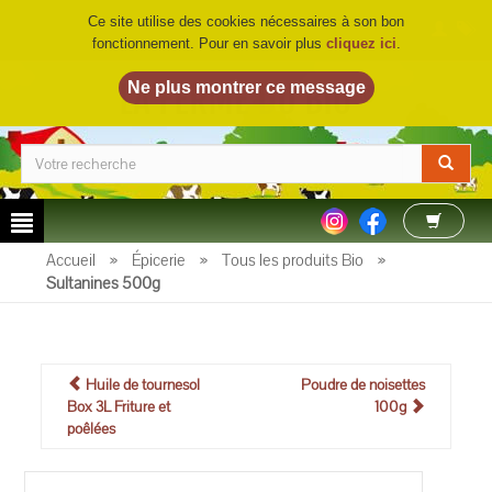
Ce site utilise des cookies nécessaires à son bon
fonctionnement. Pour en savoir plus
cliquez ici
.
LA FERME DU BIO
©
Accueil
»
Épicerie
»
Tous les produits Bio
»
Sultanines 500g
Huile de tournesol
Poudre de noisettes
Box 3L Friture et
100g
poêlées