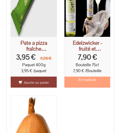
Pâte à pizza
Edelzwicker -
fraîche
fruité et
rectangulaire
fraîcheur 75cl
3,95 €
7,90 €
4,25 €
400g -
Paquet 400g
Bouteille 75cl
24x36cm
3,95 € /paquet
7,90 € /Bouteille
En rupture
Ajouter au panier