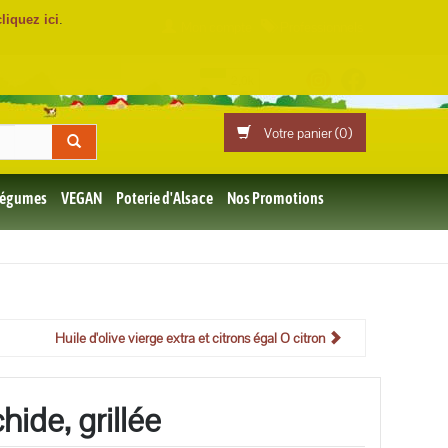
cliquez ici
.
Mon compte
Professionnels
Votre panier (
0
)
 Légumes
VEGAN
Poterie d'Alsace
Nos Promotions
Huile d'olive vierge extra et citrons égal O citron
hide, grillée