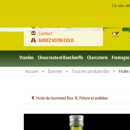
Ce site ut
Certifié
FR-BIO-01
Qui sommes-nous ?
Contact
SUIVEZ VOTRE COLIS
Viandes
Choucroute et Baeckeoffe
Charcuterie
Fromages
Le porc
Accueil
»
Épicerie
»
Tous les produits Bio
»
Huile 
et BBQ
bio
Le boeuf
et BBQ
bio
Huile de tournesol Box 3L Friture et poêlées
Volailles
et BBQ
Bio
L'agneau
et BBQ