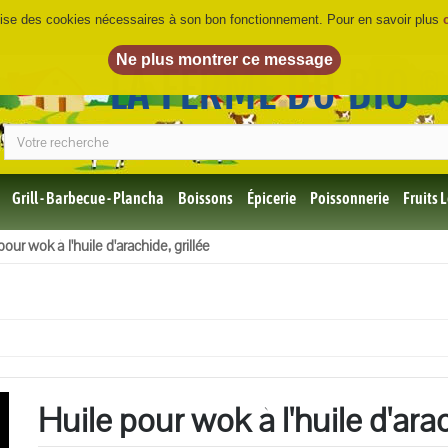
ilise des cookies nécessaires à son bon fonctionnement. Pour en savoir plus
LA FERME DU BIO
©
Grill - Barbecue - Plancha
Boissons
Épicerie
Poissonnerie
Fruits
Tous
pour wok à l'huile d'arachide, grillée
les
produits
Bio
Miel,
Choco,
Café
Bio
Huile pour wok à l'huile d'arac